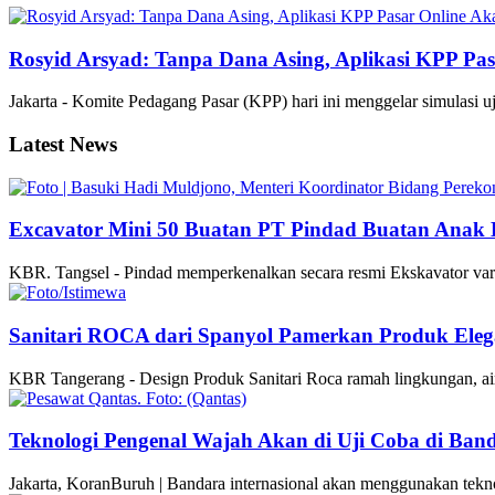
Rosyid Arsyad: Tanpa Dana Asing, Aplikasi KPP Pas
Jakarta - Komite Pedagang Pasar (KPP) hari ini menggelar simulasi u
Latest News
Excavator Mini 50 Buatan PT Pindad Buatan Anak B
KBR. Tangsel - Pindad memperkenalkan secara resmi Ekskavator var
Sanitari ROCA dari Spanyol Pamerkan Produk El
KBR Tangerang - Design Produk Sanitari Roca ramah lingkungan, ai
Teknologi Pengenal Wajah Akan di Uji Coba di Ban
Jakarta, KoranBuruh | Bandara internasional akan menggunakan tekn