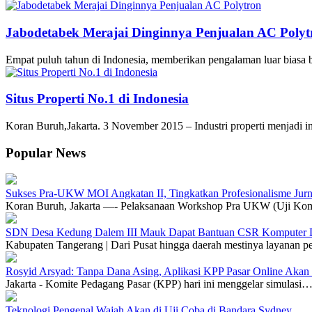
Jabodetabek Merajai Dinginnya Penjualan AC Polyt
Empat puluh tahun di Indonesia, memberikan pengalaman luar biasa
Situs Properti No.1 di Indonesia
Koran Buruh,Jakarta. 3 November 2015 – Industri properti menjadi i
Popular News
Sukses Pra-UKW MOI Angkatan II, Tingkatkan Profesionalisme Jurn
Koran Buruh, Jakarta —- Pelaksanaan Workshop Pra UKW (Uji Ko
SDN Desa Kedung Dalem III Mauk Dapat Bantuan CSR Komputer D
Kabupaten Tangerang | Dari Pusat hingga daerah mestinya layanan 
Rosyid Arsyad: Tanpa Dana Asing, Aplikasi KPP Pasar Online Akan H
Jakarta - Komite Pedagang Pasar (KPP) hari ini menggelar simulasi
Teknologi Pengenal Wajah Akan di Uji Coba di Bandara Sydney