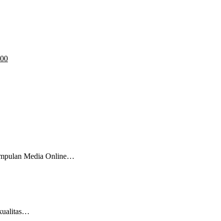
:00
kumpulan Media Online…
 kualitas…