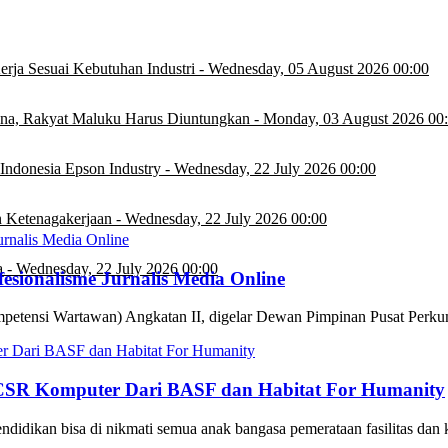
rja Sesuai Kebutuhan Industri
-
Wednesday, 05 August 2026 00:00
na, Rakyat Maluku Harus Diuntungkan
-
Monday, 03 August 2026 00
Indonesia Epson Industry
-
Wednesday, 22 July 2026 00:00
 Ketenagakerjaan
-
Wednesday, 22 July 2026 00:00
a
-
Wednesday, 22 July 2026 00:00
sionalisme Jurnalis Media Online
petensi Wartawan) Angkatan II, digelar Dewan Pimpinan Pusat Per
CSR Komputer Dari BASF dan Habitat For Humanity
ndidikan bisa di nikmati semua anak bangasa pemerataan fasilitas dan