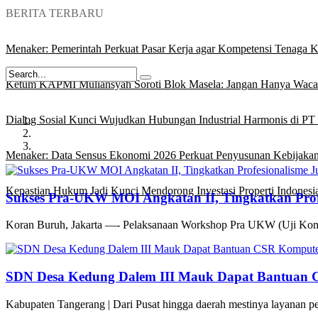
BERITA TERBARU
Menaker: Pemerintah Perkuat Pasar Kerja agar Kompetensi Tenaga Ke
Ketum KAPMI Muliansyah Soroti Blok Masela: Jangan Hanya Waca
Dialog Sosial Kunci Wujudkan Hubungan Industrial Harmonis di PT 
Menaker: Data Sensus Ekonomi 2026 Perkuat Penyusunan Kebijakan
Kepastian Hukum Jadi Kunci Mendorong Investasi Properti Indonesi
Sukses Pra-UKW MOI Angkatan II, Tingkatkan Profe
Koran Buruh, Jakarta —- Pelaksanaan Workshop Pra UKW (Uji Kom
SDN Desa Kedung Dalem III Mauk Dapat Bantuan 
Kabupaten Tangerang | Dari Pusat hingga daerah mestinya layanan pe