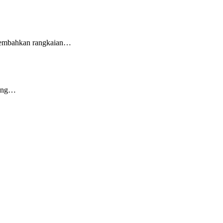
rsembahkan rangkaian…
yang…