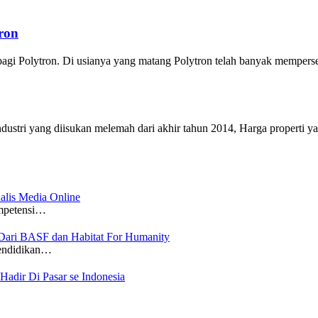
ron
 bagi Polytron. Di usianya yang matang Polytron telah banyak mempe
ndustri yang diisukan melemah dari akhir tahun 2014, Harga properti 
alis Media Online
mpetensi…
ari BASF dan Habitat For Humanity
pendidikan…
adir Di Pasar se Indonesia
…