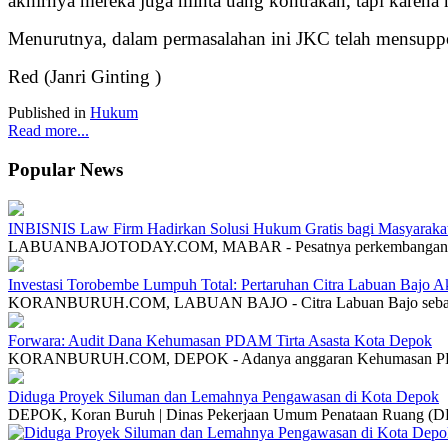
akhirnya mereka juga minta uang kontrakan, tapi karena
Menurutnya, dalam permasalahan ini JKC telah mensuppo
Red (Janri Ginting )
Published in
Hukum
Read more...
Popular News
INBISNIS Law Firm Hadirkan Solusi Hukum Gratis bagi Masyarakat
LABUANBAJOTODAY.COM, MABAR - Pesatnya perkembangan invest
Investasi Torobembe Lumpuh Total: Pertaruhan Citra Labuan Bajo A
KORANBURUH.COM, LABUAN BAJO - Citra Labuan Bajo sebagai
Forwara: Audit Dana Kehumasan PDAM Tirta Asasta Kota Depok
KORANBURUH.COM, DEPOK - Adanya anggaran Kehumasan 
Diduga Proyek Siluman dan Lemahnya Pengawasan di Kota Depok
DEPOK, Koran Buruh | Dinas Pekerjaan Umum Penataan Ruang 