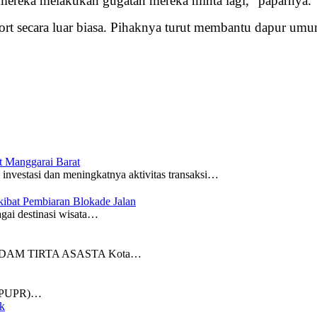
 mereka melakukan gugatan mereka minta lagi,” paparnya.
rt secara luar biasa. Pihaknya turut membantu dapur umu
 Manggarai Barat
asi dan meningkatnya aktivitas transaksi…
kibat Pembiaran Blokade Jalan
 destinasi wisata…
PDAM TIRTA ASASTA Kota…
(DPUPR)…