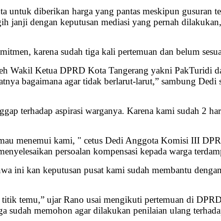
a untuk diberikan harga yang pantas meskipun gusuran te
h janji dengan keputusan mediasi yang pernah dilakukan, 
tmen, karena sudah tiga kali pertemuan dan belum sesuai
 oleh Wakil Ketua DPRD Kota Tangerang yakni PakTuridi d
atnya bagaimana agar tidak berlarut-larut,” sambung Dedi s
gap terhadap aspirasi warganya. Karena kami sudah 2 ha
 mau menemui kami, " cetus Dedi Anggota Komisi III DP
nyelesaikan persoalan kompensasi kepada warga terdam
“Bahwa ini kan keputusan pusat kami sudah membantu deng
a titik temu,” ujar Rano usai mengikuti pertemuan di DP
 sudah memohon agar dilakukan penilaian ulang terhadap 