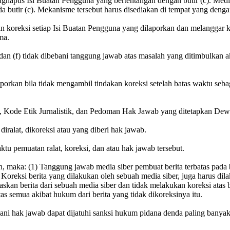
nghapus Isi Buatan Pengguna yang bertentangan dengan butir (c). Med
a butir (c). Mekanisme tersebut harus disediakan di tempat yang deng
 koreksi setiap Isi Buatan Pengguna yang dilaporkan dan melanggar ke
ma.
), dan (f) tidak dibebani tanggung jawab atas masalah yang ditimbulkan
orkan bila tidak mengambil tindakan koreksi setelah batas waktu sebag
, Kode Etik Jurnalistik, dan Pedoman Hak Jawab yang ditetapkan Dew
diralat, dikoreksi atau yang diberi hak jawab.
aktu pemuatan ralat, koreksi, dan atau hak jawab tersebut.
ain, maka: (1) Tanggung jawab media siber pembuat berita terbatas pada 
) Koreksi berita yang dilakukan oleh sebuah media siber, juga harus di
askan berita dari sebuah media siber dan tidak melakukan koreksi atas 
as semua akibat hukum dari berita yang tidak dikoreksinya itu.
ni hak jawab dapat dijatuhi sanksi hukum pidana denda paling banyak