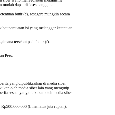
ia siber wajib menyediakan mekanisme
an mudah dapat diakses pengguna.
tentuan butir (c), sesegera mungkin secara
 akibat pemuatan isi yang melanggar ketentuan
aimana tersebut pada butir (f).
an Pers.
berita yang dipublikasikan di media siber
lakukan oleh media siber lain yang mengutip
berita sesuai yang dilakukan oleh media siber
 Rp500.000.000 (Lima ratus juta rupiah).