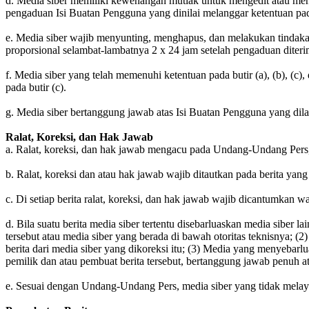
d. Media siber memiliki kewenangan mutlak untuk mengedit atau me
pengaduan Isi Buatan Pengguna yang dinilai melanggar ketentuan pad
e. Media siber wajib menyunting, menghapus, dan melakukan tindakan
proporsional selambat-lambatnya 2 x 24 jam setelah pengaduan diteri
f. Media siber yang telah memenuhi ketentuan pada butir (a), (b), (c
pada butir (c).
g. Media siber bertanggung jawab atas Isi Buatan Pengguna yang dilap
Ralat, Koreksi, dan Hak Jawab
a. Ralat, koreksi, dan hak jawab mengacu pada Undang-Undang Pers
b. Ralat, koreksi dan atau hak jawab wajib ditautkan pada berita yang 
c. Di setiap berita ralat, koreksi, dan hak jawab wajib dicantumkan w
d. Bila suatu berita media siber tertentu disebarluaskan media siber l
tersebut atau media siber yang berada di bawah otoritas teknisnya; (2
berita dari media siber yang dikoreksi itu; (3) Media yang menyebarlu
pemilik dan atau pembuat berita tersebut, bertanggung jawab penuh at
e. Sesuai dengan Undang-Undang Pers, media siber yang tidak melaya