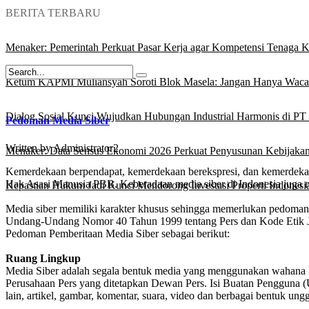
BERITA TERBARU
Menaker: Pemerintah Perkuat Pasar Kerja agar Kompetensi Tenaga Ke
Ketum KAPMI Muliansyah Soroti Blok Masela: Jangan Hanya Waca
Dialog Sosial Kunci Wujudkan Hubungan Industrial Harmonis di PT 
Pedoman Media Siber
Written by
Administrator2
Menaker: Data Sensus Ekonomi 2026 Perkuat Penyusunan Kebijakan
Kemerdekaan berpendapat, kemerdekaan berekspresi, dan kemerdekaa
Hak Asasi Manusia PBB. Keberadaan media siber di Indonesia juga 
Kepastian Hukum Jadi Kunci Mendorong Investasi Properti Indonesi
Media siber memiliki karakter khusus sehingga memerlukan pedoman 
Undang-Undang Nomor 40 Tahun 1999 tentang Pers dan Kode Etik Jurn
Pedoman Pemberitaan Media Siber sebagai berikut:
Ruang Lingkup
Media Siber adalah segala bentuk media yang menggunakan wahana In
Perusahaan Pers yang ditetapkan Dewan Pers. Isi Buatan Pengguna (Us
lain, artikel, gambar, komentar, suara, video dan berbagai bentuk un