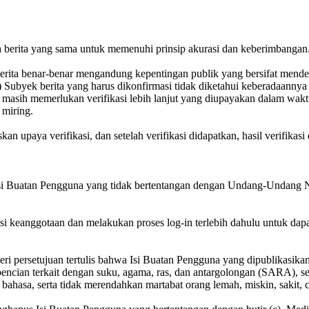
da berita yang sama untuk memenuhi prinsip akurasi dan keberimbangan
) Berita benar-benar mengandung kepentingan publik yang bersifat mend
) Subyek berita yang harus dikonfirmasi tidak diketahui keberadaannya
masih memerlukan verifikasi lebih lanjut yang diupayakan dalam wakt
 miring.
kan upaya verifikasi, dan setelah verifikasi didapatkan, hasil verifika
Isi Buatan Pengguna yang tidak bertentangan dengan Undang-Undang N
si keanggotaan dan melakukan proses log-in terlebih dahulu untuk da
i persetujuan tertulis bahwa Isi Buatan Pengguna yang dipublikasikan:
ncian terkait dengan suku, agama, ras, dan antargolongan (SARA), se
 bahasa, serta tidak merendahkan martabat orang lemah, miskin, sakit, c