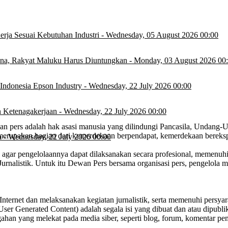
rja Sesuai Kebutuhan Industri
-
Wednesday, 05 August 2026 00:00
na, Rakyat Maluku Harus Diuntungkan
-
Monday, 03 August 2026 00
Indonesia Epson Industry
-
Wednesday, 22 July 2026 00:00
 Ketenagakerjaan
-
Wednesday, 22 July 2026 00:00
n pers adalah hak asasi manusia yang dilindungi Pancasila, Undang-U
merupakan bagian dari kemerdekaan berpendapat, kemerdekaan bereksp
a
-
Wednesday, 22 July 2026 00:00
agar pengelolaannya dapat dilaksanakan secara profesional, memenuhi 
alistik. Untuk itu Dewan Pers bersama organisasi pers, pengelola m
ternet dan melaksanakan kegiatan jurnalistik, serta memenuhi persy
er Generated Content) adalah segala isi yang dibuat dan atau dipublik
ggahan yang melekat pada media siber, seperti blog, forum, komentar pe