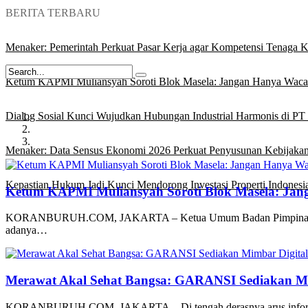
BERITA TERBARU
Menaker: Pemerintah Perkuat Pasar Kerja agar Kompetensi Tenaga Ke
Ketum KAPMI Muliansyah Soroti Blok Masela: Jangan Hanya Waca
Dialog Sosial Kunci Wujudkan Hubungan Industrial Harmonis di PT 
Menaker: Data Sensus Ekonomi 2026 Perkuat Penyusunan Kebijakan
Kepastian Hukum Jadi Kunci Mendorong Investasi Properti Indonesi
Ketum KAPMI Muliansyah Soroti Blok Masela: Ja
KORANBURUH.COM, JAKARTA – Ketua Umum Badan Pimpinan Pusa
adanya…
Merawat Akal Sehat Bangsa: GARANSI Sediakan Mim
KORANBURUH.COM, JAKARTA – Di tengah derasnya arus informasi di