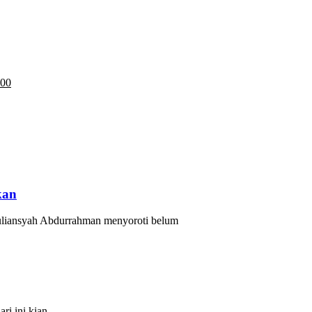
:00
kan
nsyah Abdurrahman menyoroti belum
ri ini kian…