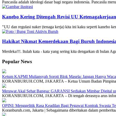
Pancasila adalah ideologi dasar bagi negara indonesia. Pancasila 
Kanebo Kering Ditengah Revisi UU Ketenagakerjaa
"UU dan regulasi naker (tenaga kerja) kita ini kaku seperti kanebo
Hakikat Nikmat Kemerdekaan Bagi Buruh Indonesi
Merdeka!!!. Itulah kata - kata yang sering kita dengarkan di bula
Popular News
Ketum KAPMI Muliansyah Soroti Blok Masela: Jangan Hanya Waca
KORANBURUH.COM, JAKARTA – Ketua Umum Badan Pimpinan
Merawat Akal Sehat Bangsa: GARANSI Sediakan Mimbar Digital unt
KORANBURUH.COM, JAKARTA – Di tengah derasnya arus inform
OPINI: Menggelitik Rasa Keadilan Bagi Pegawai Kontrak Swasta T
Koranburuh.com, Jakarta | Sebagaimana diberitakan dalam pemberi