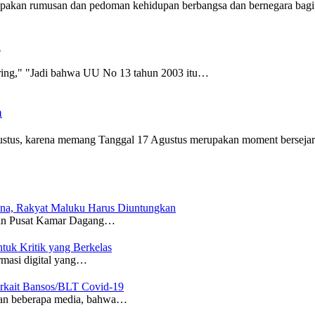
merupakan rumusan dan pedoman kehidupan berbangsa dan bernegara bagi
n
 kering," "Jadi bahwa UU No 13 tahun 2003 itu…
a
n Agustus, karena memang Tanggal 17 Agustus merupakan moment bersej
na, Rakyat Maluku Harus Diuntungkan
 Pusat Kamar Dagang…
uk Kritik yang Berkelas
asi digital yang…
erkait Bansos/BLT Covid-19
taan beberapa media, bahwa…