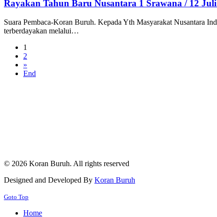
Rayakan Tahun Baru Nusantara 1 Srawana / 12 Juli
Suara Pembaca-Koran Buruh. Kepada Yth Masyarakat Nusantara In
terberdayakan melalui…
1
2
»
End
© 2026 Koran Buruh. All rights reserved
Designed and Developed By
Koran Buruh
Goto Top
Home