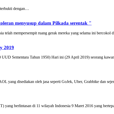
, terbukti dengan…
toleran menyusup dalam Pilkada serentak "
esia telah mempersempit ruang gerak mereka yang selama ini bercokol
ay 2019
 10 UUD Sementara Tahun 1950) Hari ini (29 April 2019) seorang kaw
OL yang disediakan oleh jasa seperti GoJek, Uber, Grabbike dan s
) yang berlintasan di 11 wilayah Indonesia 9 Maret 2016 yang bert