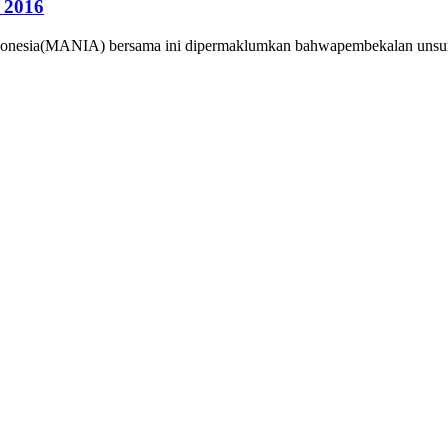
 2016
donesia(MANIA) bersama ini dipermaklumkan bahwapembekalan unsur2