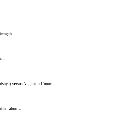
 ditengah…
an…
ejenisnya) versus Angkutan Umum…
epatan Tahun…