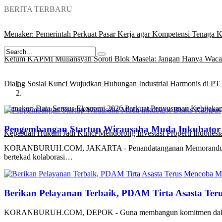
BERITA TERBARU
Menaker: Pemerintah Perkuat Pasar Kerja agar Kompetensi Tenaga Ke
Ketum KAPMI Muliansyah Soroti Blok Masela: Jangan Hanya Waca
Dialog Sosial Kunci Wujudkan Hubungan Industrial Harmonis di PT 
Menaker: Data Sensus Ekonomi 2026 Perkuat Penyusunan Kebijakan
Pengembangan Startup Wirausaha Muda Inkubator
Kepastian Hukum Jadi Kunci Mendorong Investasi Properti Indonesi
KORANBURUH.COM, JAKARTA - Penandatanganan Memorandum Of 
bertekad kolaborasi…
Berikan Pelayanan Terbaik, PDAM Tirta Asasta Te
KORANBURUH.COM, DEPOK - Guna membangun komitmen dalam memb