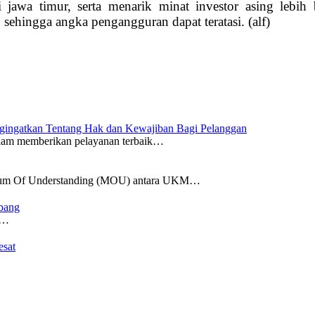
i jawa timur, serta menarik minat investor asing lebih
sehingga angka pengangguran dapat teratasi. (alf)
gingatkan Tentang Hak dan Kewajiban Bagi Pelanggan
memberikan pelayanan terbaik…
 Of Understanding (MOU) antara UKM…
bang
.…
esat