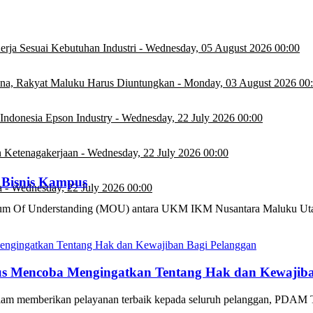
rja Sesuai Kebutuhan Industri
-
Wednesday, 05 August 2026 00:00
na, Rakyat Maluku Harus Diuntungkan
-
Monday, 03 August 2026 00
Indonesia Epson Industry
-
Wednesday, 22 July 2026 00:00
 Ketenagakerjaan
-
Wednesday, 22 July 2026 00:00
 Bisnis Kampus
a
-
Wednesday, 22 July 2026 00:00
Understanding (MOU) antara UKM IKM Nusantara Maluku Utara 
rus Mencoba Mengingatkan Tentang Hak dan Kewajib
erikan pelayanan terbaik kepada seluruh pelanggan, PDAM Tir