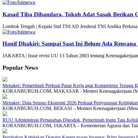
Kasad Tiba Dibandara, Tokoh Adat Sasak Berikan 
Lombok Tengah | Kepala Staf TNI AD Jenderal TNI Andika Perkas
Hanif Dhakiri: Sampai Saat Ini Belum Ada Rencan
JAKARTA | Issue revisi UU 13 Tahun 2003 tentang Ketenagakerjaan k
Popular News
Menaker: Pemerintah Perkuat Pasar Kerja agar Kompetensi Tenaga Ke
KORANBURUH.COM, MAKASAR - Menteri Ketenagakerjaan (Menake
Menaker: Data Sensus Ekonomi 2026 Perkuat Penyusunan Kebijakan
KORANBURUH.COM, BEKASI – Menteri Ketenagakerjaan (Menaker
RUU Administrasi Pertanahan Digodok, Pemerintah Ingin Tata Kelo
KORANBURUH.COM, JAKARTA – Kementerian Agraria dan Tata 
Perubahan Kebijakan Dorong Kepercayaan Investor, Iklim Investasi 