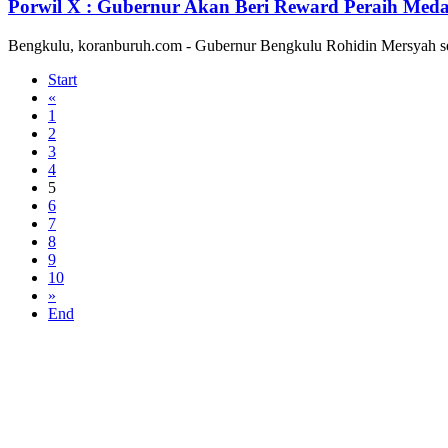
Porwil X : Gubernur Akan Beri Reward Peraih Medal
Bengkulu, koranburuh.com - Gubernur Bengkulu Rohidin Mersyah se
Start
«
1
2
3
4
5
6
7
8
9
10
»
End