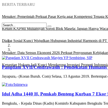
BERITA TERBARU
Menaker: Pemerintah Perkuat Pasar Kerja agar Kompetensi Tenaga Ke
Ketum KAPMI Muliansyah Soroti Blok Masela: Jangan Hanya Waca
Dialog Sosial Kunci Wujudkan Hubungan Industrial Harmonis di PT 
Menaker: Data Sensus Ekonomi 2026 Perkuat Penyusunan Kebijakan
Kepastian Hukum Jadi Kunci Mendorong Investasi Properti Indonesi
Pangdam XVII/Cendrawasih : Pendekatan Humanis d
Jayapura,- (Koran Buruh. Com) Selasa, 13 Agustus 2019. Bertem
Idul Adha 1440 H, Pemkab Benteng Kurban 7 Ekor 
Bengkulu, - Kepala Dinas (Kadis) Kominfo Kabupaten Bengkulu Ten