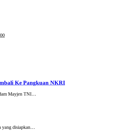
:00
Kembali Ke Pangkuan NKRI
 Kodam Mayjen TNI…
an yang disiapkan…