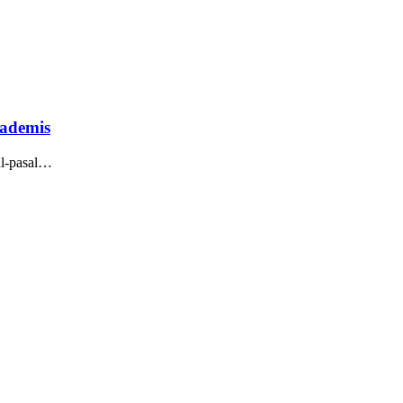
kademis
al-pasal…