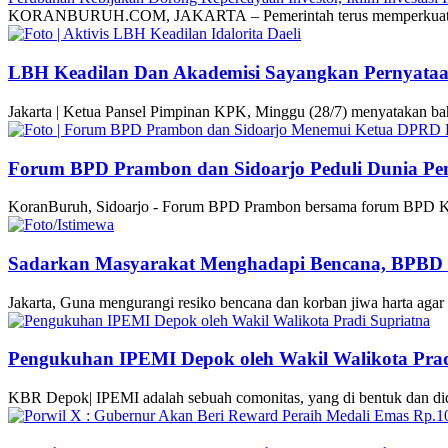
KORANBURUH.COM, JAKARTA – Pemerintah terus memperkuat ikl
LBH Keadilan Dan Akademisi Sayangkan Pernyata
Jakarta | Ketua Pansel Pimpinan KPK, Minggu (28/7) menyatakan b
Forum BPD Prambon dan Sidoarjo Peduli Dunia Pe
KoranBuruh, Sidoarjo - Forum BPD Prambon bersama forum BPD K
Sadarkan Masyarakat Menghadapi Bencana, BPBD K
Jakarta, Guna mengurangi resiko bencana dan korban jiwa harta a
Pengukuhan IPEMI Depok oleh Wakil Walikota Prad
KBR Depok| IPEMI adalah sebuah comonitas, yang di bentuk dan 