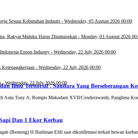
rja Sesuai Kebutuhan Industri
-
Wednesday, 05 August 2026 00:00
na, Rakyat Maluku Harus Diuntungkan
-
Monday, 03 August 2026 00
Indonesia Epson Industry
-
Wednesday, 22 July 2026 00:00
 Ketenagakerjaan
-
Wednesday, 22 July 2026 00:00
a
-
Wednesday, 22 July 2026 00:00
an Ilmu Teritorial , Saudara Yang Berseberangan 
pat di Aula Tony A. Rompis Makodam XVII/Cenderawasih, Panglima
Sapi Dan 1 Ekor Kerbau
gah (Benteng) H Budiman Efdi saat dikonfirmasi terkait hewan kurb