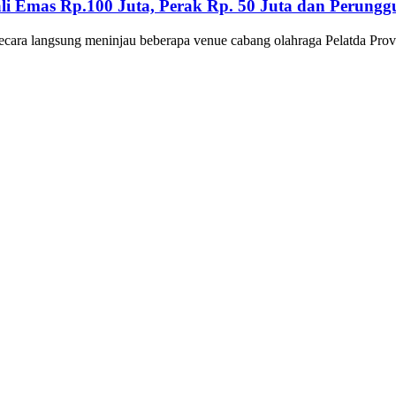
i Emas Rp.100 Juta, Perak Rp. 50 Juta dan Perungg
cara langsung meninjau beberapa venue cabang olahraga Pelatda Pro