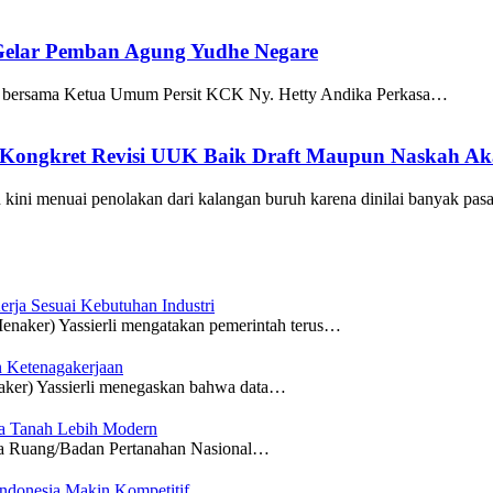
Gelar Pemban Agung Yudhe Negare
a bersama Ketua Umum Persit KCK Ny. Hetty Andika Perkasa…
a Kongkret Revisi UUK Baik Draft Maupun Naskah A
ini menuai penolakan dari kalangan buruh karena dinilai banyak pas
rja Sesuai Kebutuhan Industri
r) Yassierli mengatakan pemerintah terus…
 Ketenagakerjaan
) Yassierli menegaskan bahwa data…
la Tanah Lebih Modern
Ruang/Badan Pertanahan Nasional…
Indonesia Makin Kompetitif